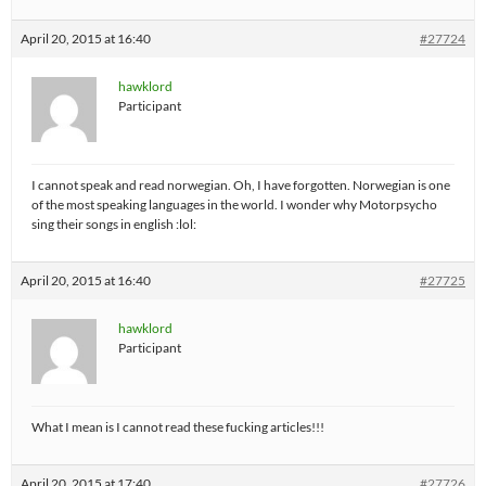
April 20, 2015 at 16:40
#27724
hawklord
Participant
I cannot speak and read norwegian. Oh, I have forgotten. Norwegian is one
of the most speaking languages in the world. I wonder why Motorpsycho
sing their songs in english :lol:
April 20, 2015 at 16:40
#27725
hawklord
Participant
What I mean is I cannot read these fucking articles!!!
April 20, 2015 at 17:40
#27726