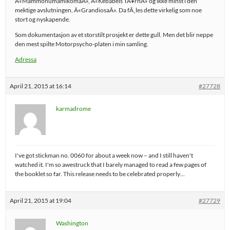
Â«MammonumamikomaÂ», Â«Kebabels TÃ¥rnÂ» og ikke minst i den
mektige avslutningen, Â«GrandiosaÂ». Da fÃ¸les dette virkelig som noe
stort og nyskapende.
Som dokumentasjon av et storstilt prosjekt er dette gull. Men det blir neppe
den mest spilte Motorpsycho-platen i min samling.
Adressa
April 21, 2015 at 16:14
#27728
karmadrome
I've got stickman no. 0060 for about a week now – and I still haven't
watched it. I'm so awestruck that I barely managed to read a few pages of
the booklet so far. This release needs to be celebrated properly…
April 21, 2015 at 19:04
#27729
Washington