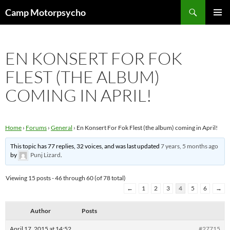
Skip
Search
Camp Motorpsycho
to
PRIMAR
content
MENU
EN KONSERT FOR FOK
FLEST (THE ALBUM)
COMING IN APRIL!
Home
›
Forums
›
General
›
En Konsert For Fok Flest (the album) coming in April!
This topic has 77 replies, 32 voices, and was last updated
7 years, 5 months ago
by
Punj Lizard
.
Viewing 15 posts - 46 through 60 (of 78 total)
←
1
2
3
4
5
6
→
Author
Posts
April 17, 2015 at 14:52
#27715