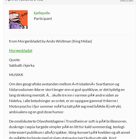
kjellepelle
Participant
from Morgenbladet by Ando Woltman (King Midas)
Morgenbladet
Quote:
Sabbath i kjerka
MUSIKK
Om den geografiske avstanden mellom Â«fristadenÂ» Svartlamon og
Nidarosdomen ikke er stort lenger enn ei god spyttklyse, er det tydelig en
lang strekning mentalt. Ã… skulle tre inn i varmen pÃ¥ andre siden av
Nidelva, i alle betydninger av ordet, er en oppgave gammal-frikerne i
Motorpsycho i fjor sommer mÃ¥ ha tatt pÃ¥ seg med bÃ¥de Ã¦refrykt,
ambivalens og en god dose humor.
De omdiskuterte Olavsfestdagene i Trondheim er soft-is pÃ¥ brillesnoren,
duskregn i sepia-fargede vimpler pÃ¥ en litt for kald sommerdag, teologi-
interessert publikum i allvÃ¦rsjakker, Sting-konsert pÃ¥ kvelden og alt annet
du mÃ¥tte forbinde med et slags statsautorisert kulturuttrykk. Kort