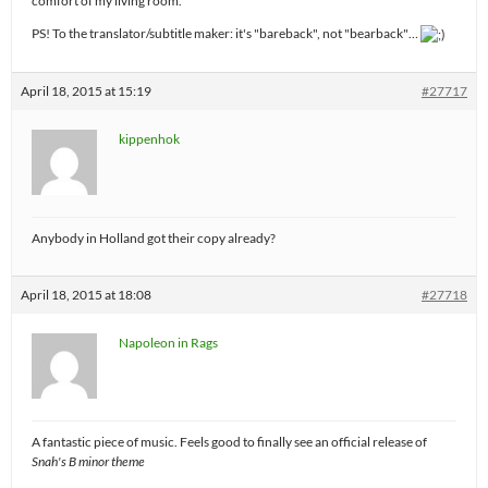
comfort of my living room.
PS! To the translator/subtitle maker: it's "bareback", not "bearback"…
April 18, 2015 at 15:19
#27717
kippenhok
Anybody in Holland got their copy already?
April 18, 2015 at 18:08
#27718
Napoleon in Rags
A fantastic piece of music. Feels good to finally see an official release of
Snah's B minor theme