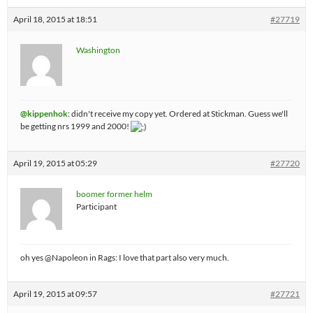
April 18, 2015 at 18:51
#27719
Washington
@kippenhok
: didn't receive my copy yet. Ordered at Stickman. Guess we'll
be getting nrs 1999 and 2000!
April 19, 2015 at 05:29
#27720
boomer former helm
Participant
oh yes @Napoleon in Rags: I love that part also very much.
April 19, 2015 at 09:57
#27721