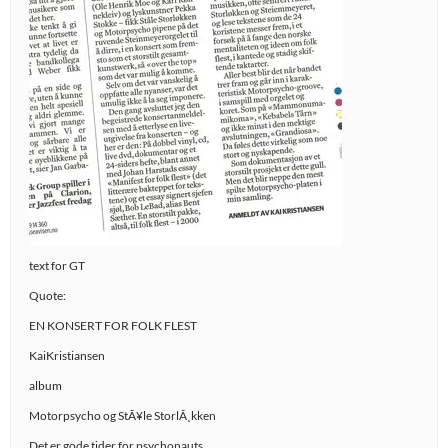
text for GT
Quote:
EN KONSERT FOR FOLK FLEST
KaiKristiansen
album
Motorpsycho og StÃ¥le StorlÃ¸kken
Det er gode tider for psychonauts.