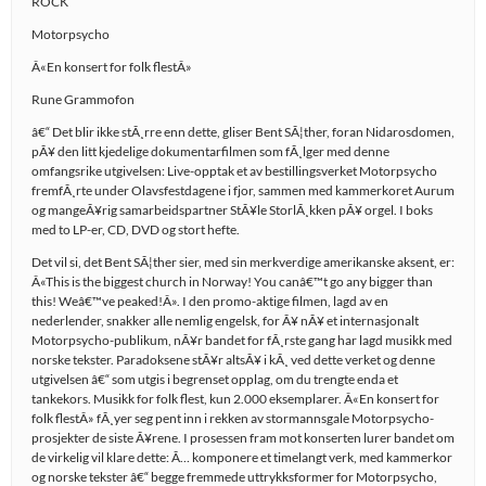
ROCK
Motorpsycho
Â«En konsert for folk flestÂ»
Rune Grammofon
â€“ Det blir ikke stÃ¸rre enn dette, gliser Bent SÃ¦ther, foran Nidarosdomen,
pÃ¥ den litt kjedelige dokumentarfilmen som fÃ¸lger med denne
omfangsrike utgivelsen: Live-opptak et av bestillingsverket Motorpsycho
fremfÃ¸rte under Olavsfestdagene i fjor, sammen med kammerkoret Aurum
og mangeÃ¥rig samarbeidspartner StÃ¥le StorlÃ¸kken pÃ¥ orgel. I boks
med to LP-er, CD, DVD og stort hefte.
Det vil si, det Bent SÃ¦ther sier, med sin merkverdige amerikanske aksent, er:
Â«This is the biggest church in Norway! You canâ€™t go any bigger than
this! Weâ€™ve peaked!Â». I den promo-aktige filmen, lagd av en
nederlender, snakker alle nemlig engelsk, for Ã¥ nÃ¥ et internasjonalt
Motorpsycho-publikum, nÃ¥r bandet for fÃ¸rste gang har lagd musikk med
norske tekster. Paradoksene stÃ¥r altsÃ¥ i kÃ¸ ved dette verket og denne
utgivelsen â€“ som utgis i begrenset opplag, om du trengte enda et
tankekors. Musikk for folk flest, kun 2.000 eksemplarer. Â«En konsert for
folk flestÂ» fÃ¸yer seg pent inn i rekken av stormannsgale Motorpsycho-
prosjekter de siste Ã¥rene. I prosessen fram mot konserten lurer bandet om
de virkelig vil klare dette: Ã… komponere et timelangt verk, med kammerkor
og norske tekster â€“ begge fremmede uttrykksformer for Motorpsycho,