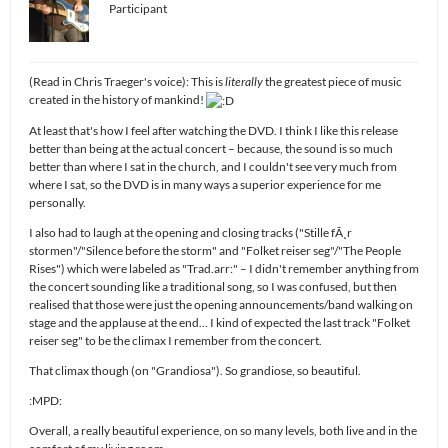
Participant
(Read in Chris Traeger's voice): This is
literally
the greatest piece of music
created in the history of mankind!
At least that's how I feel after watching the DVD. I think I like this release
better than being at the actual concert – because, the sound is so much
better than where I sat in the church, and I couldn't see very much from
where I sat, so the DVD is in many ways a superior experience for me
personally.
I also had to laugh at the opening and closing tracks ("Stille fÃ¸r
stormen"/"Silence before the storm" and "Folket reiser seg"/"The People
Rises") which were labeled as "Trad.arr:" – I didn't remember anything from
the concert sounding like a traditional song, so I was confused, but then
realised that those were just the opening announcements/band walking on
stage and the applause at the end… I kind of expected the last track "Folket
reiser seg" to be the climax I remember from the concert.
That climax though (on "Grandiosa"). So grandiose, so beautiful.
:MPD:
Overall, a really beautiful experience, on so many levels, both live and in the