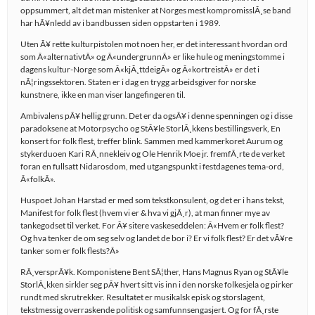
oppsummert, alt det man mistenker at Norges mest kompromisslÃ¸se band
har hÃ¥nledd av i bandbussen siden oppstarten i 1989.
Uten Ã¥ rette kulturpistolen mot noen her, er det interessant hvordan ord
som Â«alternativtÂ» og Â«undergrunnÂ» er like hule og meningstomme i
dagens kultur-Norge som Â«kjÃ¸ttdeigÂ» og Â«kortreistÂ» er det i
nÃ¦ringssektoren. Staten er i dag en trygg arbeidsgiver for norske
kunstnere, ikke en man viser langefingeren til.
Ambivalens pÃ¥ hellig grunn. Det er da ogsÃ¥ i denne spenningen og i disse
paradoksene at Motorpsycho og StÃ¥le StorlÃ¸kkens bestillingsverk, En
konsert for folk flest, treffer blink. Sammen med kammerkoret Aurum og
stykerduoen Kari RÃ¸nnekleiv og Ole Henrik Moe jr. fremfÃ¸rte de verket
foran en fullsatt Nidarosdom, med utgangspunkt i festdagenes tema-ord,
Â«folkÂ».
Huspoet Johan Harstad er med som tekstkonsulent, og det er i hans tekst,
Manifest for folk flest (hvem vi er & hva vi gjÃ¸r), at man finner mye av
tankegodset til verket. For Ã¥ sitere vaskeseddelen: Â«Hvem er folk flest?
Og hva tenker de om seg selv og landet de bor i? Er vi folk flest? Er det vÃ¥re
tanker som er folk flests?Â»
RÃ¸versprÃ¥k. Komponistene Bent SÃ¦ther, Hans Magnus Ryan og StÃ¥le
StorlÃ¸kken sirkler seg pÃ¥ hvert sitt vis inn i den norske folkesjela og pirker
rundt med skrutrekker. Resultatet er musikalsk episk og storslagent,
tekstmessig overraskende politisk og samfunnsengasjert. Og for fÃ¸rste