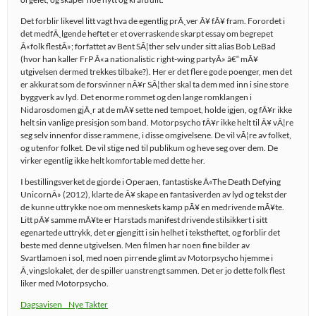
Det forblir likevel litt vagt hva de egentlig prÃ¸ver Ã¥ fÃ¥ fram. Forordet i
det medfÃ¸lgende heftet er et overraskende skarpt essay om begrepet
Â«folk flestÂ»; forfattet av Bent SÃ¦ther selv under sitt alias Bob LeBad
(hvor han kaller FrP Â«a nationalistic right-wing partyÂ» â€“ mÃ¥
utgivelsen dermed trekkes tilbake?). Her er det flere gode poenger, men det
er akkurat som de forsvinner nÃ¥r SÃ¦ther skal ta dem med inn i sine store
byggverk av lyd. Det enorme rommet og den lange romklangen i
Nidarosdomen gjÃ¸r at de mÃ¥ sette ned tempoet, holde igjen, og fÃ¥r ikke
helt sin vanlige presisjon som band. Motorpsycho fÃ¥r ikke helt til Ã¥ vÃ¦re
seg selv innenfor disse rammene, i disse omgivelsene. De vil vÃ¦re av folket,
og utenfor folket. De vil stige ned til publikum og heve seg over dem. De
virker egentlig ikke helt komfortable med dette her.
I bestillingsverket de gjorde i Operaen, fantastiske Â«The Death Defying
UnicornÂ» (2012), klarte de Ã¥ skape en fantasiverden av lyd og tekst der
de kunne uttrykke noe om menneskets kamp pÃ¥ en medrivende mÃ¥te.
Litt pÃ¥ samme mÃ¥te er Harstads manifest drivende stilsikkert i sitt
egenartede uttrykk, det er gjengitt i sin helhet i tekstheftet, og forblir det
beste med denne utgivelsen. Men filmen har noen fine bilder av
Svartlamoen i sol, med noen pirrende glimt av Motorpsycho hjemme i
Ã¸vingslokalet, der de spiller uanstrengt sammen. Det er jo dette folk flest
liker med Motorpsycho.
Dagsavisen _ Nye Takter