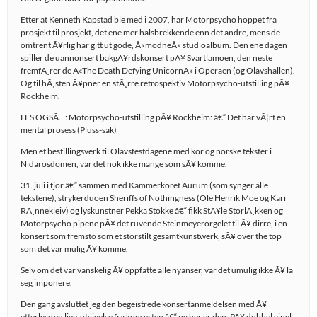
Etter at Kenneth Kapstad ble med i 2007, har Motorpsycho hoppet fra
prosjekt til prosjekt, det ene mer halsbrekkende enn det andre, mens de
omtrent Ã¥rlig har gitt ut gode, Â«modneÂ» studioalbum. Den ene dagen
spiller de uannonsert bakgÃ¥rdskonsert pÃ¥ Svartlamoen, den neste
fremfÃ¸rer de Â«The Death Defying UnicornÂ» i Operaen (og Olavshallen).
Og til hÃ¸sten Ã¥pner en stÃ¸rre retrospektiv Motorpsycho-utstilling pÃ¥
Rockheim.
LES OGSÃ…: Motorpsycho-utstilling pÃ¥ Rockheim: â€“ Det har vÃ¦rt en
mental prosess (Pluss-sak)
Men et bestillingsverk til Olavsfestdagene med kor og norske tekster i
Nidarosdomen, var det nok ikke mange som sÃ¥ komme.
31. juli i fjor â€“ sammen med Kammerkoret Aurum (som synger alle
tekstene), strykerduoen Sheriffs of Nothingness (Ole Henrik Moe og Kari
RÃ¸nnekleiv) og lyskunstner Pekka Stokke â€“ fikk StÃ¥le StorlÃ¸kken og
Motorpsycho pipene pÃ¥ det ruvende Steinmeyerorgelet til Ã¥ dirre, i en
konsert som fremsto som et storstilt gesamtkunstwerk, sÃ¥ over the top
som det var mulig Ã¥ komme.
Selv om det var vanskelig Ã¥ oppfatte alle nyanser, var det umulig ikke Ã¥ la
seg imponere.
Den gang avsluttet jeg den begeistrede konsertanmeldelsen med Ã¥
etterlyse en live-utgivelse fra konserten â€“ og her er den: PÃ¥ dobbel vinyl,