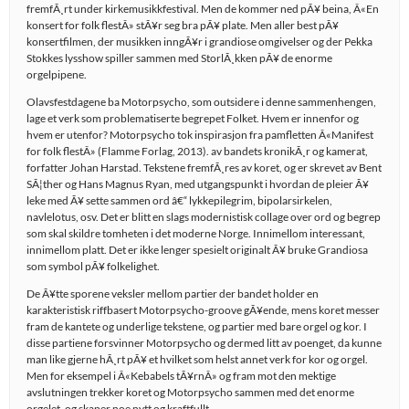
fremfÃ¸rt under kirkemusikkfestival. Men de kommer ned pÃ¥ beina, Â«En
konsert for folk flestÂ» stÃ¥r seg bra pÃ¥ plate. Men aller best pÃ¥
konsertfilmen, der musikken inngÃ¥r i grandiose omgivelser og der Pekka
Stokkes lysshow spiller sammen med StorlÃ¸kken pÃ¥ de enorme
orgelpipene.
Olavsfestdagene ba Motorpsycho, som outsidere i denne sammenhengen,
lage et verk som problematiserte begrepet Folket. Hvem er innenfor og
hvem er utenfor? Motorpsycho tok inspirasjon fra pamfletten Â«Manifest
for folk flestÂ» (Flamme Forlag, 2013). av bandets kronikÃ¸r og kamerat,
forfatter Johan Harstad. Tekstene fremfÃ¸res av koret, og er skrevet av Bent
SÃ¦ther og Hans Magnus Ryan, med utgangspunkt i hvordan de pleier Ã¥
leke med Ã¥ sette sammen ord â€“ lykkepilegrim, bipolarsirkelen,
navlelotus, osv. Det er blitt en slags modernistisk collage over ord og begrep
som skal skildre tomheten i det moderne Norge. Innimellom interessant,
innimellom platt. Det er ikke lenger spesielt originalt Ã¥ bruke Grandiosa
som symbol pÃ¥ folkelighet.
De Ã¥tte sporene veksler mellom partier der bandet holder en
karakteristisk riffbasert Motorpsycho-groove gÃ¥ende, mens koret messer
fram de kantete og underlige tekstene, og partier med bare orgel og kor. I
disse partiene forsvinner Motorpsycho og dermed litt av poenget, da kunne
man like gjerne hÃ¸rt pÃ¥ et hvilket som helst annet verk for kor og orgel.
Men for eksempel i Â«Kebabels tÃ¥rnÂ» og fram mot den mektige
avslutningen trekker koret og Motorpsycho sammen med det enorme
orgelet, og skaper noe nytt og kraftfullt.