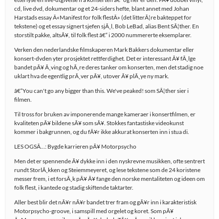
cd, live dvd, dokumentar og et 24-siders hefte, blant annet med Johan
Harstads essay Â«Manifest for folk flestÂ» (det litterÃ¦re bakteppet for
tekstene) og et essay signert sjefen sjÃ¸l, Bob LeBad, alias Bent SÃ¦ther. En
storstilt pakke, altsÃ¥, til folk flest â€“ i 2000 nummererte eksemplarer.
Verken den nederlandske filmskaperen Mark Bakkers dokumentar eller
konsert-dvden yter prosjektet rettferdighet. Det er interessant Ã¥ fÃ¸lge
bandet pÃ¥ Ã¸ving og hÃ¸re deres tanker om konserten, men det stadig noe
uklart hva de egentlig prÃ¸ver pÃ¥, utover Ã¥ plÃ¸ye ny mark.
â€“You can't go any bigger than this. We've peaked! som SÃ¦ther sier i
filmen.
Til tross for bruken av imponerende mange kameraer i konsertfilmen, er
kvaliteten pÃ¥ bildene sÃ¥ som sÃ¥. Stokkes fantastiske videokunst
kommer i bakgrunnen, og du fÃ¥r ikke akkurat konserten inn i stua di.
LES OGSÃ…: Bygde karrieren pÃ¥ Motorpsycho
Men det er spennende Ã¥ dykke inn i den nyskrevne musikken, ofte sentrert
rundt StorlÃ¸kken og Steiemmeyeret, og lese tekstene som de 24 koristene
messer frem, i et forsÃ¸k pÃ¥ Ã¥ fange den norske mentaliteten og ideen om
folk flest, i kantede og stadig skiftende taktarter.
Aller best blir det nÃ¥r nÃ¥r bandet trer fram og gÃ¥r inn i karakteristisk
Motorpsycho-groove, i samspill med orgelet og koret. Som pÃ¥