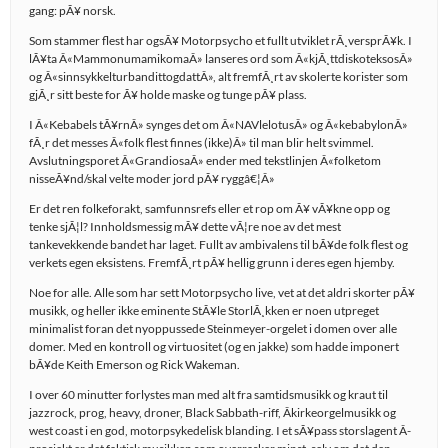
gang: pÃ¥ norsk.
Som stammer flest har ogsÃ¥ Motorpsycho et fullt utviklet rÃ¸versprÃ¥k. I
lÃ¥ta Â«MammonumamikomaÂ» lanseres ord som Â«kjÃ¸ttdiskoteksosÂ»
og Â«sinnsykkelturbandittogdattÂ», alt fremfÃ¸rt av skolerte korister som
gjÃ¸r sitt beste for Ã¥ holde maske og tunge pÃ¥ plass.
I Â«Kebabels tÃ¥rnÂ» synges det om Â«NAVlelotusÂ» og Â«kebabylonÂ»
fÃ¸r det messes Â«folk flest finnes (ikke)Â» til man blir helt svimmel.
Avslutningsporet Â«GrandiosaÂ» ender med tekstlinjen Â«folketom
nisseÃ¥nd/skal velte moder jord pÃ¥ ryggâ€¦Â»
Er det ren folkeforakt, samfunnsrefs eller et rop om Ã¥ vÃ¥kne opp og
tenke sjÃ¦l? Innholdsmessig mÃ¥ dette vÃ¦re noe av det mest
tankevekkende bandet har laget. Fullt av ambivalens til bÃ¥de folk flest og
verkets egen eksistens. FremfÃ¸rt pÃ¥ hellig grunn i deres egen hjemby.
Noe for alle. Alle som har sett Motorpsycho live, vet at det aldri skorter pÃ¥
musikk, og heller ikke eminente StÃ¥le StorlÃ¸kken er noen utpreget
minimalist foran det nyoppussede Steinmeyer-orgelet i domen over alle
domer. Med en kontroll og virtuositet (og en jakke) som hadde imponert
bÃ¥de Keith Emerson og Rick Wakeman.
I over 60 minutter forlystes man med alt fra samtidsmusikk og kraut til
jazzrock, prog, heavy, droner, Black Sabbath-riff, Â­kirkeorgelmusikk og
west coast i en god, motorpsykedelisk blanding. I et sÃ¥pass storslagent Â­