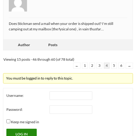
Does Stickman send a mail when your order is shipped out? I'm still
camping out at my mailbox (the fysical one) , in vain thusfar…
Author
Posts
Viewing 15 posts - 46 through 60 (of 78 total)
←
1
2
3
4
5
6
→
You must be logged in to reply to this topic.
Username:
Password:
Keep me signed in
LOG IN