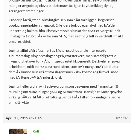
prosjekt er det faktisk musikken som overrasker minst, selv om det den
mangler av gode og eleverende temaer tas igjen i dynamikk og dyktig
arrangerte stemninger.
Lander pÃ¥ fÃ¸ttene. Vinylutgivelsen som nÃ¥ foreligger i begrenset
opplag, inneholder i tillegg cd, 24-siders bok og egen dvd med bÃ¥de
konsert- og bakom-film. Sistnevnte sÃ¥ blass at den fÃ¥r et Norge Rundt-
innslag fra 1985 til Ã¥ virke som MTV, men samtidig full av verdifull innsikt
om prosjektet.
Jeg har alltid vÃ¦rt fascinert av Motorpsychos anale interesse for
albumomslag, vinylpressinger og rÃ¸rforsterkere, men samtidig totale
likegyldighet overfor klÃ¦r, image og estetikk generelt. Det hviler en jovial,
arbeidsom, midt-norsk aura rundt dem, som pÃ¥ mange mÃ¥ter tillater
dem Ã¥ kunne suse ut i et storslagent musikalsk kosmos og likevel lande
med fÃ¸ttene pÃ¥ trÃ¸ndersk jord.
Jeg har heller aldri hÃ¸rt et live-album som begynner med 4 minutter (!)
mumling om Â«nÃ¸dutgangaÂ» og Â«toalettaÂ». Kanskje er Motorpsycho
virkelig pÃ¥ vei til Ã¥ bli et folkelig band? I sÃ¥ fall er folk muligens bedre
enn sitt rykte.
April 17, 2015 at 21:16
#27716
Rolf