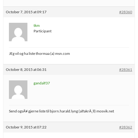
October 7, 2015 at 09:17
#28360
tkm
Participant
JEg vil og ha liste thormaa (a) msn.com
October 8, 2015 at 06:31
#28361
gandalf37
Send ogsÃ¥ gjerne liste til bjorn.harald.lyng (alfakrÃ¸ll) mosvik.net
October 9, 2015 at 07:22
#28362