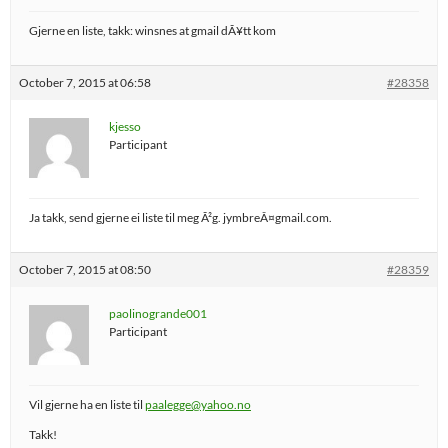
Gjerne en liste, takk: winsnes at gmail dÃ¥tt kom
October 7, 2015 at 06:58
#28358
kjesso
Participant
Ja takk, send gjerne ei liste til meg Ã²g. jymbreÂ¤gmail.com.
October 7, 2015 at 08:50
#28359
paolinogrande001
Participant
Vil gjerne ha en liste til
paalegge@yahoo.no
Takk!