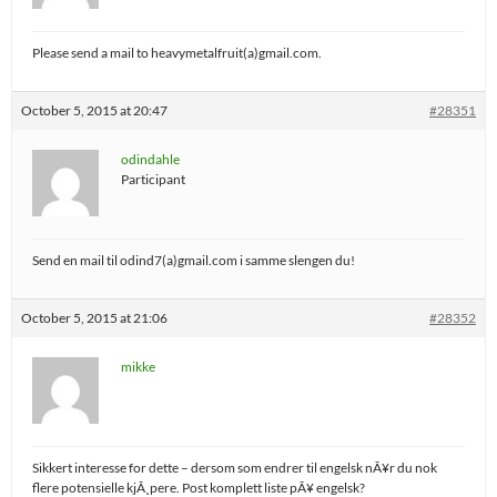
Please send a mail to heavymetalfruit(a)gmail.com.
October 5, 2015 at 20:47
#28351
odindahle
Participant
Send en mail til odind7(a)gmail.com i samme slengen du!
October 5, 2015 at 21:06
#28352
mikke
Sikkert interesse for dette – dersom som endrer til engelsk nÃ¥r du nok
flere potensielle kjÃ¸pere. Post komplett liste pÃ¥ engelsk?