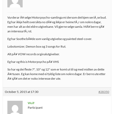
Vurderar Ã¥ selge Motorpsycho-samlinga mi dersom det kjem seriÃ¸se bud.
Eg har ikkje heilt oversikta no dÃ¥ eg ikkje er heime fÃ¸r om nokre dagar,
men har alt av dei eldre utgivelsane. Vil gjerne selge samla. MÃ¥ berre sjÃ¥
an interessa fÃ¸rst.
Eg har Soothe bÃ¥de som vanlig utgivelse og painted steel-cover.
Lobotomizer, Demon box og 3 songs for Rut.
Alt pÃ¥ VOW records orginalutgivelser.
Eg har og this is Motorpsycho pÃ¥ VHS
So har eg dei fleste 7", 10" og 12" som er komt ut til og med midten av dette
Ã¥rtusen. Eg kan kome med ei fyldig liste om nokre dagar. Er berre ute etter
Ã¥ sjÃ¥ om det er noko interesse der ute.
October 5, 2015 at 17:30
#28350
Wulf
Participant