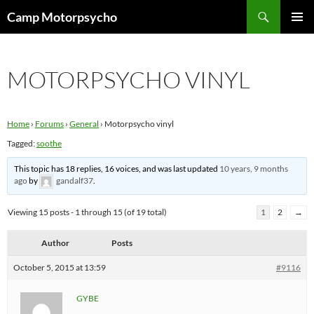
Skip
Search
Camp Motorpsycho
to
PRIMAR
content
MENU
MOTORPSYCHO VINYL
Home
›
Forums
›
General
›
Motorpsycho vinyl
Tagged:
soothe
This topic has 18 replies, 16 voices, and was last updated
10 years, 9 months
ago
by
gandalf37
.
Viewing 15 posts - 1 through 15 (of 19 total)
1
2
→
Author
Posts
October 5, 2015 at 13:59
#9116
GYBE