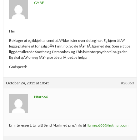
GYBE
Hei
Beklager at eg ikkje har sendt dÃ¥kke lister over det eg har. Eg kjem til Ã¥
legge platene ut for salg pÃ¥ Finn.no. So de fÃ¥r fÃ¸lge med der. Som eit tips
ligg det allerede Soothe og Demonbox og This is Motorpsycho til salgs der.
Eg skal sjÃ¥ om eg fÃ¥r gjort det i lÃ¸pet av helga.
Godspeed!
October 24, 2015 at 10:45
#28363
Nfar666
Er interessert, tar alt! Send Mail med pris/info til
flames.666@hotmail.com