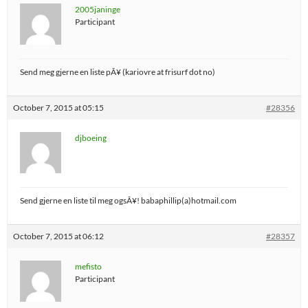
2005janinge
Participant
Send meg gjerne en liste pÃ¥ (kariovre at frisurf dot no)
October 7, 2015 at 05:15
#28356
djboeing
Send gjerne en liste til meg ogsÃ¥! babaphillip(a)hotmail.com
October 7, 2015 at 06:12
#28357
mefisto
Participant