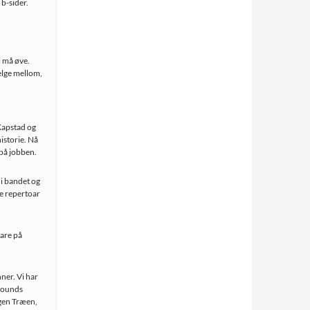
 b-sider.
i må øve.
velge mellom,
apstad og
historie. Nå
 på jobben.
 i bandet og
nde repertoar
bare på
nner. Vi har
 Sounds
rgen Træen,