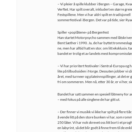
– Vi pleier å spille klubber i Bergen – Garage, Kva
Verftet. Har spilt overalt, inkludert en større grei
Festspillene. Men vi har aldri spilt en tradisjonell
sommerfestival i Bergen. Det var på tide, sier Ryan
Spiller «poplåtene» på Bergenfest
Han startet Motorpsycho sammen med låtskriver 
Bent Sæther i 1990. Ja, de har byttet trommeslage
ne, men har alltid hatt en stor, om litt eksklusiv, f
bandet er trolig et av landets mest kompromisslø
– Vi har prioritert festivaler i Sentral-Europa og h
lite på tilbudssiden i Norge. Dessuten jobber vi så 
året, med turneer og plateinnspillinger, at det er gr
fri om sommeren. Men nå, etter 30 år, er vi her, s
Bandet har satt sammen en spesiell låtmeny for 
– med fokus på alle singlene de har gitt ut.
– Der finner vi musikk vi ikke har spilt på flere tiår
å vende litt på den store bunken vi har, som rom
250 låter. Vi har nok skrevet oss litt bort i et prog
en labyrint, så det blir godt å finne frem til de enk