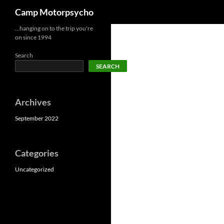
Search
Camp Motorpsycho
Skip
…hanging on to the trip you're
on since 1994
to
content
Search
SEARCH
Archives
September 2022
Categories
Uncategorized