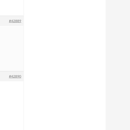
#42889
#42890