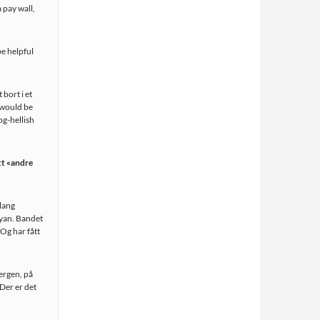
 pay wall,
be helpful
 bort i et
 would be
og-hellish
itt «andre
 lang
Ryan. Bandet
 Og har fått
Bergen, på
Der er det