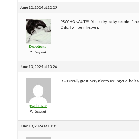
June 12, 2024 at 22:25
PSYCHONAUT!!!! You lucky, lucky people. If they
Oslo, I will be in heaven.
Devotional
Participant
June 13, 2024 at 10:26
It was really great. Very nice to see Ingvald, he is 
psychotzar
Participant
June 13, 2024 at 10:31