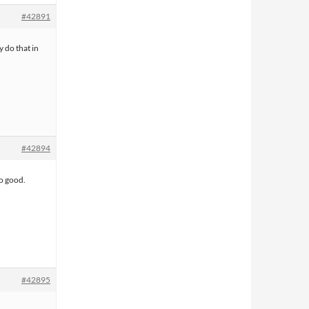
#42891
 do that in
#42894
so good.
#42895