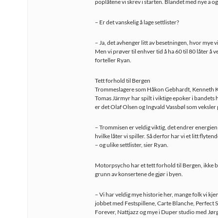
poplåtene vi skrev i starten. Blandet med nye a og
– Er det vanskelig å lage settlister?
– Ja, det avhenger litt av besetningen, hvor mye v
Men vi prøver til enhver tid å ha 60 til 80 låter å 
forteller Ryan.
Tett forhold til Bergen
Trommeslagere som Håkon Gebhardt, Kenneth K
Tomas Järmyr har spilt i viktige epoker i bandets 
er det Olaf Olsen og Ingvald Vassbøl som veksler
– Trommisen er veldig viktig, det endrer energien
hvilke låter vi spiller. Så derfor har vi et litt flyte
– og ulike settlister, sier Ryan.
Motorpsycho har et tett forhold til Bergen, ikke 
grunn av konsertene de gjør i byen.
– Vi har veldig mye historie her, mange folk vi kje
jobbet med Festspillene, Carte Blanche, Perfect
Forever, Nattjazz og mye i Duper studio med Jø