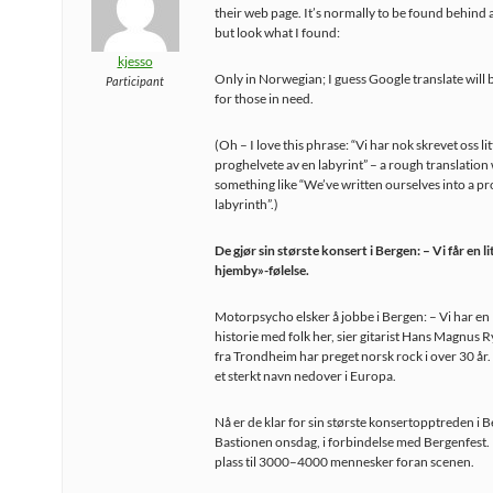
their web page. It’s normally to be found behind a
but look what I found:
kjesso
Only in Norwegian; I guess Google translate will 
Participant
for those in need.
(Oh – I love this phrase: “Vi har nok skrevet oss litt
proghelvete av en labyrint” – a rough translation
something like “We’ve written ourselves into a pr
labyrinth”.)
De gjør sin største konsert i Bergen: – Vi får en l
hjemby»-følelse.
Motorpsycho elsker å jobbe i Bergen: – Vi har en
historie med folk her, sier gitarist Hans Magnus 
fra Trondheim har preget norsk rock i over 30 år.
et sterkt navn nedover i Europa.
Nå er de klar for sin største konsertopptreden i 
Bastionen onsdag, i forbindelse med Bergenfest. 
plass til 3000–4000 mennesker foran scenen.