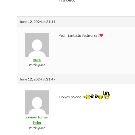
Francesco
June 12, 2024 at 21:11
Yeah, fantastic festival set
marc
Participant
June 12, 2024 at 21:47
Oh yes, so cool :)
boomer former
helm
Participant