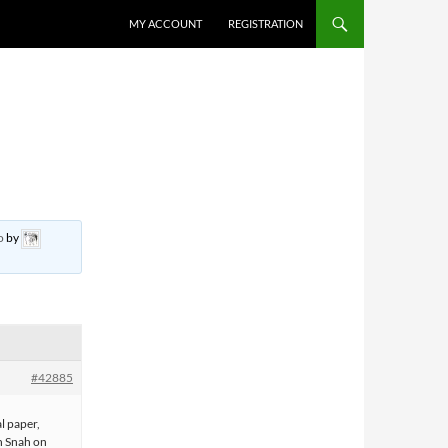
MY ACCOUNT
REGISTRATION
o
by
#42885
l paper,
h Snah on