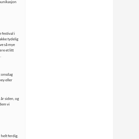
mmunikasjon
 festival i
nakke tydelig
ive så mye
re et litt
.
t onsdag
vey eller
 år siden, og
 dem vi
 helt ferdig.