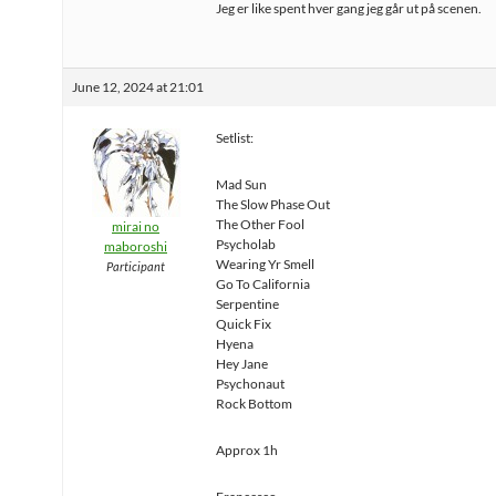
Jeg er like spent hver gang jeg går ut på scenen.
June 12, 2024 at 21:01
Setlist:
Mad Sun
The Slow Phase Out
The Other Fool
mirai no
Psycholab
maboroshi
Wearing Yr Smell
Participant
Go To California
Serpentine
Quick Fix
Hyena
Hey Jane
Psychonaut
Rock Bottom
Approx 1h