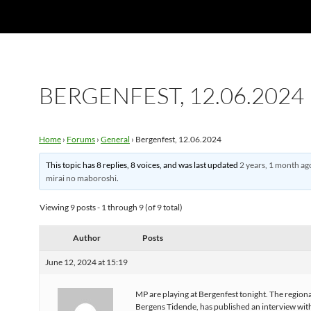
BERGENFEST, 12.06.2024
Home
›
Forums
›
General
›
Bergenfest, 12.06.2024
This topic has 8 replies, 8 voices, and was last updated
2 years, 1 month ag
mirai no maboroshi
.
Viewing 9 posts - 1 through 9 (of 9 total)
Author
Posts
June 12, 2024 at 15:19
MP are playing at Bergenfest tonight. The regiona
Bergens Tidende, has published an interview wit