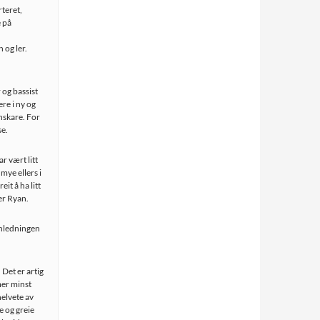
rteret,
e på
 og ler.
og bassist
re i ny og
anskare. For
se.
ar vært litt
mye ellers i
eit å ha litt
ier Ryan.
anledningen
. Det er artig
mer minst
helvete av
le og greie