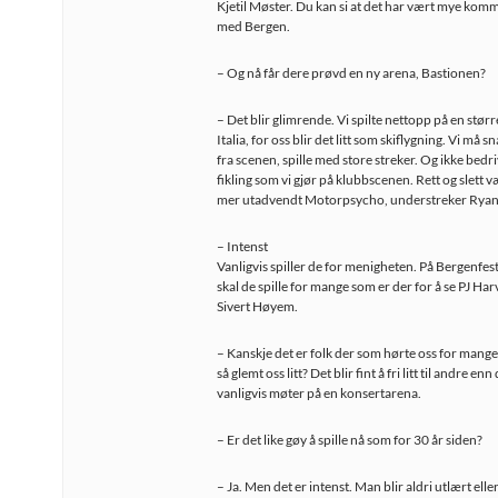
Kjetil Møster. Du kan si at det har vært mye ko
med Bergen.
– Og nå får dere prøvd en ny arena, Bastionen?
– Det blir glimrende. Vi spilte nettopp på en større
Italia, for oss blir det litt som skiflygning. Vi må s
fra scenen, spille med store streker. Og ikke bedr
fikling som vi gjør på klubbscenen. Rett og slett væ
mer utadvendt Motorpsycho, understreker Ryan
– Intenst
Vanligvis spiller de for menigheten. På Bergenfes
skal de spille for mange som er der for å se PJ Har
Sivert Høyem.
– Kanskje det er folk der som hørte oss for mange
så glemt oss litt? Det blir fint å fri litt til andre enn
vanligvis møter på en konsertarena.
– Er det like gøy å spille nå som for 30 år siden?
– Ja. Men det er intenst. Man blir aldri utlært eller